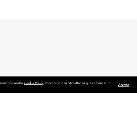
consulta la nostra
Cookie Policy
. Facendo clic su "Accetto" su questo banner, o
Accetto
POST SUCCESSIVO (P)
It's a wonderful life