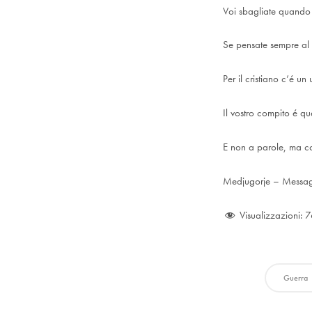
Voi sbagliate quando 
Se pensate sempre al m
Per il cristiano c’é u
Il vostro compito é qu
E non a parole, ma co
Medjugorje – Messag
Visualizzazioni:
7
Guerra