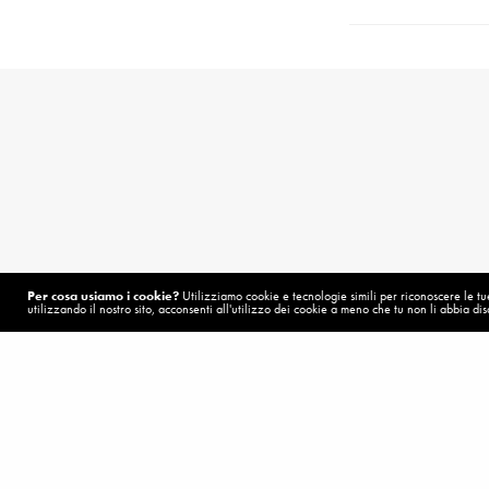
Per cosa usiamo i cookie?
Utilizziamo cookie e tecnologie simili per riconoscere le tue 
Related News
utilizzando il nostro sito, acconsenti all'utilizzo dei cookie a meno che tu non li abbia disa
POST PRECEDENTE (P)
MESSAGGI SPEI – 2018
,
VOL
Quando il tuo cuore e' attaccato
Una speranza