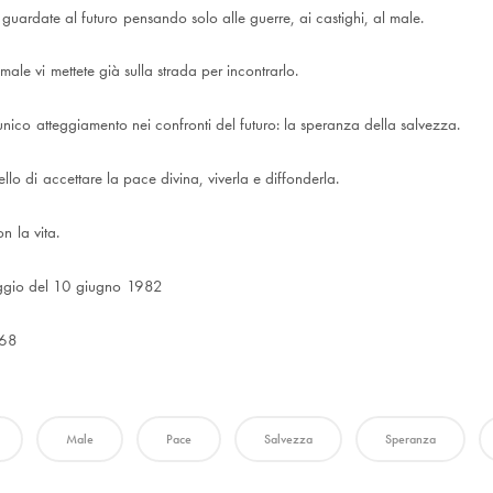
guardate al futuro pensando solo alle guerre, ai castighi, al male.
ale vi mettete già sulla strada per incontrarlo.
n unico atteggiamento nei confronti del futuro: la speranza della salvezza.
ello di accettare la pace divina, viverla e diffonderla.
n la vita.
gio del 10 giugno 1982
68
Male
Pace
Salvezza
Speranza