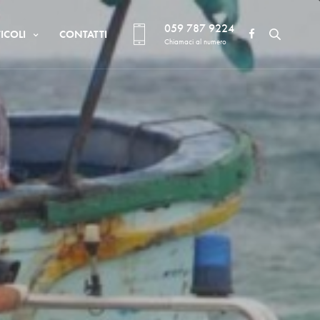
059 787 9224
ICOLI
CONTATTI
Chiamaci al numero