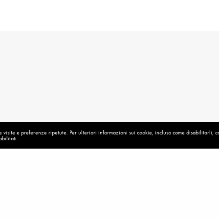
visite e preferenze ripetute. Per ulteriori informazioni sui cookie, incluso come disabilitarli, 
bilitati.
ONTARIATO
MESSAGGI SPEI – 2018
La nostra vita meravigliosa