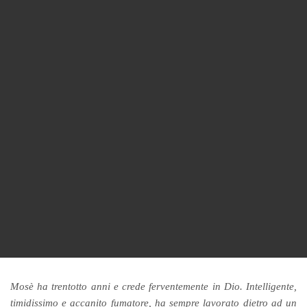
Mosè ha trentotto anni e crede ferventemente in Dio. Intelligente,
timidissimo e accanito fumatore, ha sempre lavorato dietro ad un