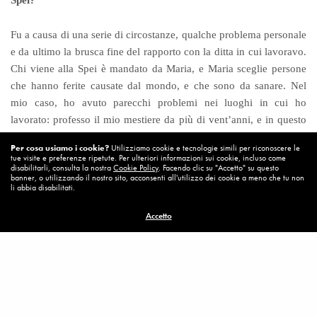
Spei?
Fu a causa di una serie di circostanze, qualche problema personale
e da ultimo la brusca fine del rapporto con la ditta in cui lavoravo.
Chi viene alla Spei è mandato da Maria, e Maria sceglie persone
che hanno ferite causate dal mondo, e che sono da sanare. Nel
mio caso, ho avuto parecchi problemi nei luoghi in cui ho
lavorato: professo il mio mestiere da più di vent’anni, e in questo
lungo arco di tempo ho visto peggiorare esponenzialmente i
Per cosa usiamo i cookie?
Utilizziamo cookie e tecnologie simili per riconoscere le
rapporti sia tra datore di lavoro e dipendente, sia tra dipendente e
tue visite e preferenze ripetute. Per ulteriori informazioni sui cookie, incluso come
disabilitarli, consulta la nostra
Cookie Policy
. Facendo clic su "Accetto" su questo
dipendente. Questi sono manipolati e messi in una terribile
banner, o utilizzando il nostro sito, acconsenti all'utilizzo dei cookie a meno che tu non
competizione tra loro: una politica del
divide et impera
che porta
li abbia disabilitati.
ad una guerra interna di tutti contro tutti. Situazioni di disarmonia
Accetto
totale che ho sempre cercato di evitare, ma che sempre ho
sofferto. Per questo arrivai alla Spei la prima volta, incuriosito dai
racconti sulla sua radicale diversità, e per questo sono ritornato tre
mesi fa: ricoltivare la speranza di cambiamento sul posto di
lavoro.