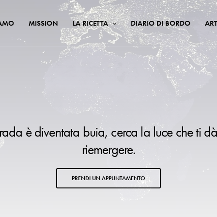
IAMO
MISSION
LA RICETTA
DIARIO DI BORDO
ART
trada è diventata buia, cerca la luce che ti dà
riemergere.
PRENDI UN APPUNTAMENTO