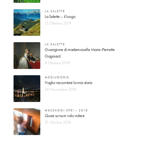
LA SALETTE
La Salette – il luogo
13 Ottobre 2019
LA SALETTE
Guarigione di mademoiselle Marie-Pierrette
Gagniard
8 Ottobre 2019
MEDJUGORJE
Voglio raccontare la mia storia
26 Novembre 2018
MESSAGGI SPEI – 2018
Quae sursum volo videre
31 Ottobre 2018