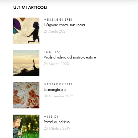
ULTIMI ARTICOLI
MESSAGGI SPEI
Il Signore conta i miei passi
21 Aprile 2021
SOCIETA'
Vuole dividerci dal nostro creatore
24 Marzo 2020
MESSAGGI SPEI
La mangiatoia
30 Dicembre 2019
MISSION
Paradiso indifeso
25 Ottobre 2019