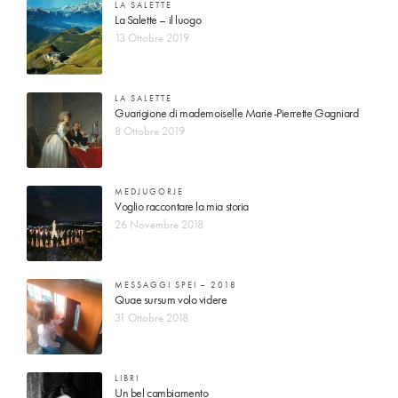
LA SALETTE
La Salette – il luogo
13 Ottobre 2019
LA SALETTE
Guarigione di mademoiselle Marie-Pierrette Gagniard
8 Ottobre 2019
MEDJUGORJE
Voglio raccontare la mia storia
26 Novembre 2018
MESSAGGI SPEI – 2018
Quae sursum volo videre
31 Ottobre 2018
LIBRI
Un bel cambiamento