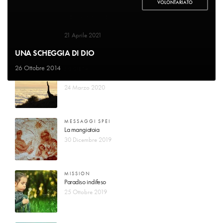
VOLONTARIATO
MESSAGGI SPEI
Il Signore conta i miei passi
21 Aprile 2021
UNA SCHEGGIA DI DIO
26 Ottobre 2014
SOCIETA'
Vuole dividerci dal nostro creatore
24 Marzo 2020
MESSAGGI SPEI
La mangiatoia
30 Dicembre 2019
MISSION
Paradiso indifeso
25 Ottobre 2019