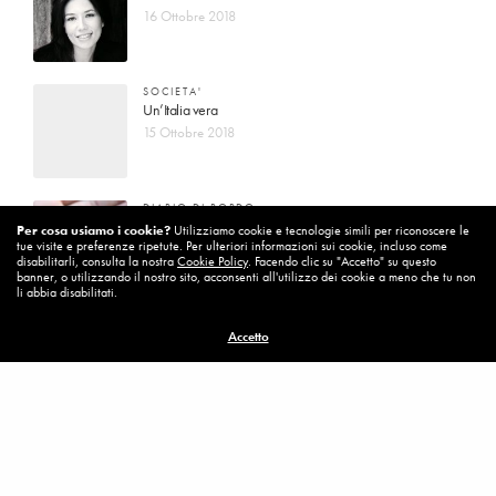
16 Ottobre 2018
SOCIETA'
Un’Italia vera
15 Ottobre 2018
DIARIO DI BORDO
La vita vince sempre
Per cosa usiamo i cookie?
Utilizziamo cookie e tecnologie simili per riconoscere le
tue visite e preferenze ripetute. Per ulteriori informazioni sui cookie, incluso come
8 Ottobre 2018
disabilitarli, consulta la nostra
Cookie Policy
. Facendo clic su "Accetto" su questo
banner, o utilizzando il nostro sito, acconsenti all'utilizzo dei cookie a meno che tu non
li abbia disabilitati.
MISSION
Accetto
Per cambiare ci vuole coraggio
8 Ottobre 2018