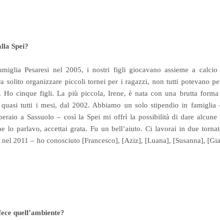
lla Spei?
miglia Pesaresi nel 2005, i nostri figli giocavano assieme a calci
ra solito organizzare piccoli tornei per i ragazzi, non tutti potevano per
”. Ho cinque figli. La più piccola, Irene, è nata con una brutta forma
 quasi tutti i mesi, dal 2002. Abbiamo un solo stipendio in famiglia
raio a Sassuolo – così la Spei mi offrì la possibilità di dare alcune 
e lo parlavo, accettai grata. Fu un bell’aiuto. Ci lavorai in due torn
nel 2011 – ho conosciuto [Francesco], [Aziz], [Luana], [Susanna], [G
fece quell’ambiente?