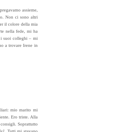
e, pregavamo assieme,
o. Non ci sono altri
er il colore della mia
te nella fede, mi ha
 i suoi colleghi – mi
o a trovare Irene in
liari: mio marito mi
nte. Ero triste. Alla
consigli. Soprattutto
de].
Tutti mi stavano