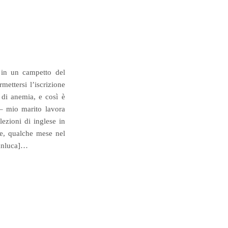
o in un campetto del
mettersi l’iscrizione
 di anemia, e così è
 – mio marito lavora
lezioni di inglese in
ate, qualche mese nel
ianluca]…