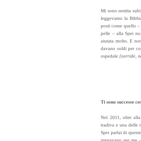
Mi sono sentita subi
leggevamo la Bibbia
posti come quello – c
pelle – alla Spei n
aiutata molto. E non
davano soldi per co
ospedale
[sorride, n
Ti sono successe co
Nel 2011, oltre all
tradiva e una delle 
Spei parlai di quest
pregavano per me 