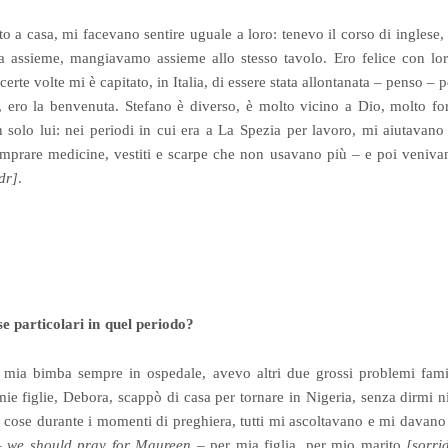
to a casa, mi facevano sentire uguale a loro: tenevo il corso di ingles
 assieme, mangiavamo assieme allo stesso tavolo. Ero felice con lor
erte volte mi è capitato, in Italia, di essere stata allontanata – penso – p
o, ero la benvenuta. Stefano è diverso, è molto vicino a Dio, molto for
 solo lui: nei periodi in cui era a La Spezia per lavoro, mi aiutavano
mprare medicine, vestiti e scarpe che non usavano più – e poi venivan
dr]
.
se particolari in quel periodo?
a mia bimba sempre in ospedale, avevo altri due grossi problemi fami
mie figlie, Debora, scappò di casa per tornare in Nigeria, senza dirmi nie
e cose durante i momenti di preghiera, tutti mi ascoltavano e mi davano 
–
we should pray for Maureen
– per mia figlia, per mio marito
[sorri