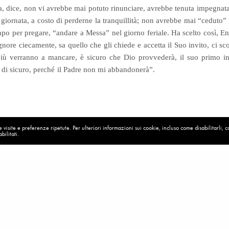
a, dice, non vi avrebbe mai potuto rinunciare, avrebbe tenuta impegnata 
 giornata, a costo di perderne la tranquillità; non avrebbe mai “ceduto”
po per pregare, “andare a Messa” nel giorno feriale. Ha scelto così, En
Signore ciecamente, sa quello che gli chiede e accetta il Suo invito, ci s
più verranno a mancare, è sicuro che Dio provvederà, il suo primo inv
di sicuro, perché il Padre non mi abbandonerà”.
.523
visite e preferenze ripetute. Per ulteriori informazioni sui cookie, incluso come disabilitarli, 
bilitati.
Lavoro
Matrimonio
Nobel
Preghiera
San Bernardo
Shapley