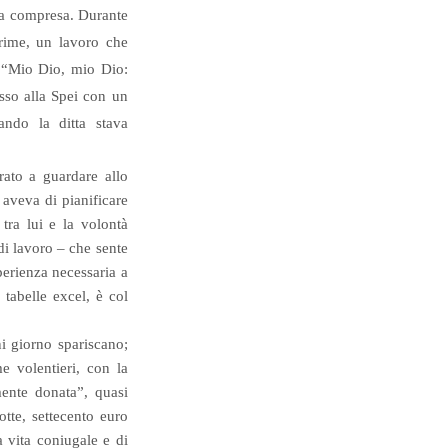
 sua compresa. Durante
crime, un lavoro che
: “Mio Dio, mio Dio:
sso alla Spei con un
ndo la ditta stava
ato a guardare allo
e aveva di pianificare
tra lui e la volontà
di lavoro – che sente
perienza necessaria a
 tabelle excel, è col
ni giorno spariscano;
 volentieri, con la
mente donata”, quasi
tte, settecento euro
 vita coniugale e di