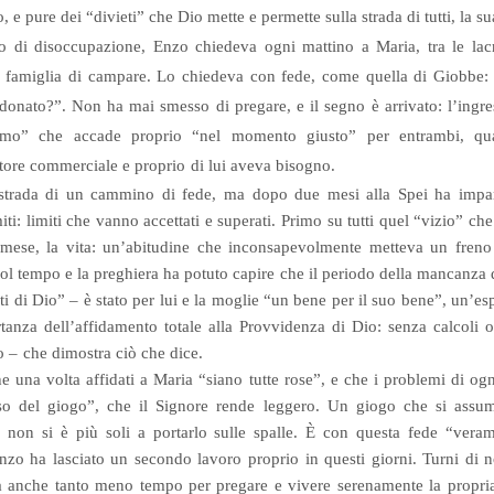
, e pure dei “divieti” che Dio mette e permette sulla strada di tutti, la
o di disoccupazione, Enzo chiedeva ogni mattino a Maria, tra le la
a famiglia di campare. Lo chiedeva con fede, come quella di Giobbe
onato?”. Non ha mai smesso di pregare, e il segno è arrivato: l’ingre
ssimo” che accade proprio “nel momento giusto” per entrambi, qua
ttore commerciale e proprio di lui aveva bisogno.
 strada di un cammino di fede, ma dopo due mesi alla Spei ha impar
iti: limiti che vanno accettati e superati. Primo su tutti quel “vizio” ch
il mese, la vita: un’abitudine che inconsapevolmente metteva un freno 
ol tempo e la preghiera ha potuto capire che il periodo della mancanza 
i di Dio” – è stato per lui e la moglie “un bene per il suo bene”, un’es
rtanza dell’affidamento totale alla Provvidenza di Dio: senza calcoli o
so – che dimostra ciò che dice.
e una volta affidati a Maria “siano tutte rose”, e che i problemi di og
so del giogo”, che il Signore rende leggero. Un giogo che si assume
non si è più soli a portarlo sulle spalle. È con questa fede “vera
nzo ha lasciato un secondo lavoro proprio in questi giorni. Turni di no
 anche tanto meno tempo per pregare e vivere serenamente la propria