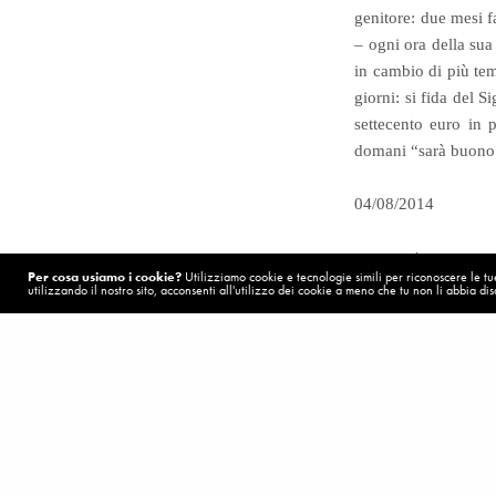
genitore: due mesi f
– ogni ora della sua
in cambio di più tem
giorni: si fida del 
settecento euro in 
domani “sarà buono 
04/08/2014
Visualizzazioni:
2
Per cosa usiamo i cookie?
Utilizziamo cookie e tecnologie simili per riconoscere le tue 
utilizzando il nostro sito, acconsenti all'utilizzo dei cookie a meno che tu non li abbia disa
POST PRECEDENTE (P)
Fede
UNA RICERCA INTERIORE