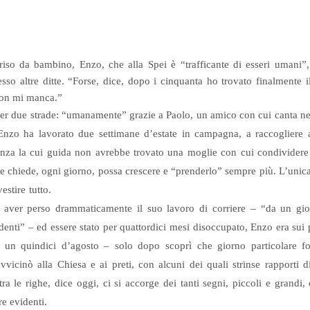
iso da bambino, Enzo, che alla Spei è “trafficante di esseri umani”
esso altre ditte. “Forse, dice, dopo i cinquanta ho trovato finalmente
 non mi manca.”
 per due strade: “umanamente” grazie a Paolo, un amico con cui canta n
nzo ha lavorato due settimane d’estate in campagna, a raccogliere 
enza la cui guida non avrebbe trovato una moglie con cui condividere
 chiede, ogni giorno, possa crescere e “prenderlo” sempre più. L’unica 
estire tutto.
aver perso drammaticamente il suo lavoro di corriere – “da un giorn
endenti” – ed essere stato per quattordici mesi disoccupato, Enzo era su
iò un quindici d’agosto – solo dopo scoprì che giorno particolare f
avvicinò alla Chiesa e ai preti, con alcuni dei quali strinse rapporti 
a le righe, dice oggi, ci si accorge dei tanti segni, piccoli e grandi,
e evidenti.