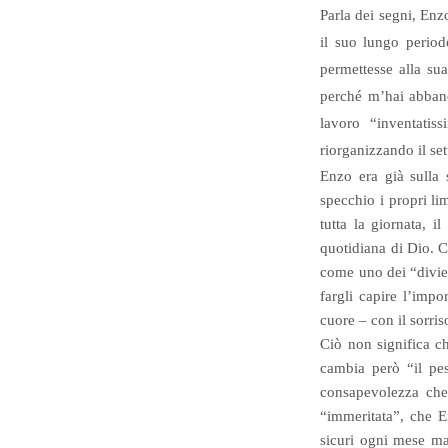
Parla dei segni, Enzo
il suo lungo period
permettesse alla su
perché m’hai abband
lavoro “inventati
riorganizzando il se
Enzo era già sulla
specchio i propri lim
tutta la giornata, 
quotidiana di Dio. C
come uno dei “diviet
fargli capire l’impo
cuore – con il sorri
Ciò non significa ch
cambia però “il pe
consapevolezza che 
“immeritata”, che E
sicuri ogni mese ma