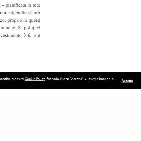
– pianificata in toto
 uno stipendio sicuro
zo, proprio in questi
commette. Se poi quei
estimento è lì, e il
consulta la nostra
Cookie Policy
. Facendo clic su "Accetto" su questo banner, o
Accetto
POST SUCCESSIVO (P)
Provvidenza
IL MIO PRIMO ROSARIO