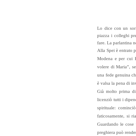
Lo dice con un sorr
piazza i colleghi pr
fare. La parlantina
Alla Spei è entrato
Modena e per cui E
volere di Maria”, s
una fede genuina che
è valsa la pena di inv
Già molto prima di 
licenziò tutti i dip
spirituale: cominc
faticosamente, si ri
Guardando le cose tr
preghiera può render