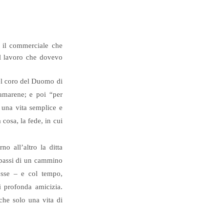
, il commerciale che
 il lavoro che dovevo
el coro del Duomo di
amarene; e poi “per
 una vita semplice e
cosa, la fede, in cui
o all’altro la ditta
i passi di un cammino
osse – e col tempo,
di profonda amicizia.
 che solo una vita di